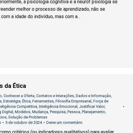
riormente, a psicologia cognitiva e a neurof psiologia se
eender melhor o processo de aprendizado, não se
 com a idade do indivíduo, mas com a…
 da Ética
o
,
Conhecer a Oferta
,
Contatos e Interações
,
Dados e Informação
,
s
,
Estratégia
,
Ética
,
Ferramentas
,
Filosofia Empresarial
,
Força de
teligência Competitiva
,
Inteligência Emocional
,
Justificar Valor
,
 Digital
,
Modelos
,
Mudança
,
Pesquisa
,
Pessoa
,
Planejamento
,
cios
,
Solução de Problemas
s
5 de outubro de 2024
Deixe um comentário
omo critérios (ou indicadores qualitativos) para avaliar