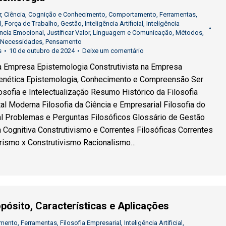
r
,
Ciência
,
Cognição e Conhecimento
,
Comportamento
,
Ferramentas
,
l
,
Força de Trabalho
,
Gestão
,
Inteligência Artificial
,
Inteligência
ência Emocional
,
Justificar Valor
,
Linguagem e Comunicação
,
Métodos
,
Necessidades
,
Pensamento
s
10 de outubro de 2024
Deixe um comentário
a Empresa Epistemologia Construtivista na Empresa
enética Epistemologia, Conhecimento e Compreensão Ser
osofia e Intelectualização Resumo Histórico da Filosofia
tal Moderna Filosofia da Ciência e Empresarial Filosofia do
l Problemas e Perguntas Filosóficos Glossário de Gestão
a Cognitiva Construtivismo e Correntes Filosóficas Correntes
irismo x Construtivismo Racionalismo…
pósito, Características e Aplicações
imento
,
Ferramentas
,
Filosofia Empresarial
,
Inteligência Artificial
,