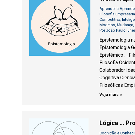
Aprender a Aprende
Filosofia Empresaria
Competitiva
,
Intelig
Modelos
,
Mudança
,
Por
João Paulo Iune
Epistemologia n
Epistemologia G
Epistêmico … Fil
Filosofia Ociden
Colaborador Idea
Cognitiva Ciênci
Filosóficas Emp
Veja mais
Lógica … Pro
Cognição e Conhec