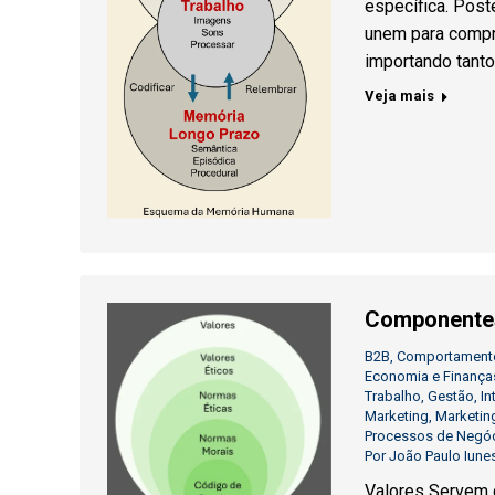
específica. Poste
unem para compr
importando tanto
Veja mais
Componentes
B2B
,
Comportament
Economia e Finança
Trabalho
,
Gestão
,
In
Marketing
,
Marketing
Processos de Negó
Por
João Paulo Iune
Valores Servem c