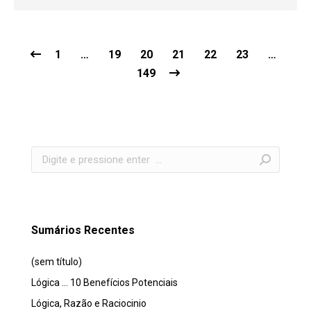
1
…
19
20
21
22
23
…
149
Search:
Sumários Recentes
(sem título)
Lógica … 10 Benefícios Potenciais
Lógica, Razão e Raciocinio