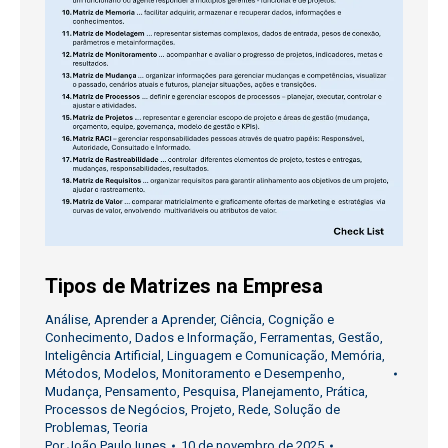
Tipos de Matrizes na Empresa
Análise
,
Aprender a Aprender
,
Ciência
,
Cognição e
Conhecimento
,
Dados e Informação
,
Ferramentas
,
Gestão
,
Inteligência Artificial
,
Linguagem e Comunicação
,
Memória
,
Métodos
,
Modelos
,
Monitoramento e Desempenho
,
Mudança
,
Pensamento
,
Pesquisa
,
Planejamento
,
Prática
,
Processos de Negócios
,
Projeto
,
Rede
,
Solução de
Problemas
,
Teoria
Por
João Paulo Iunes
10 de novembro de 2025