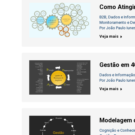
Como Atingi
B2B
,
Dados e Infor
Monitoramento e D
Por
João Paulo Iune
Veja mais
Gestão em 
Dados e Informaçã
Por
João Paulo Iune
Veja mais
Modelagem 
Cognição e Conhec