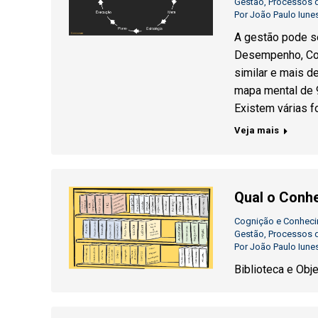
Gestão
,
Processos 
Por
João Paulo Iune
A gestão pode s
Desempenho, Con
similar e mais d
mapa mental de 9
Existem várias 
Veja mais
Qual o Conh
Cognição e Conhec
Gestão
,
Processos 
Por
João Paulo Iune
Biblioteca e Obj