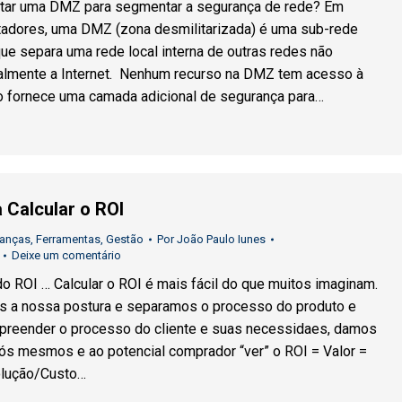
ar uma DMZ para segmentar a segurança de rede? Em
adores, uma DMZ (zona desmilitarizada) é uma sub-rede
 que separa uma rede local interna de outras redes não
malmente a Internet. Nenhum recurso na DMZ tem acesso à
so fornece uma camada adicional de segurança para…
 Calcular o ROI
nanças
,
Ferramentas
,
Gestão
Por
João Paulo Iunes
Deixe um comentário
do ROI … Calcular o ROI é mais fácil do que muitos imaginam.
a nossa postura e separamos o processo do produto e
reender o processo do cliente e suas necessidaes, damos
ós mesmos e ao potencial comprador “ver” o ROI = Valor =
olução/Custo…