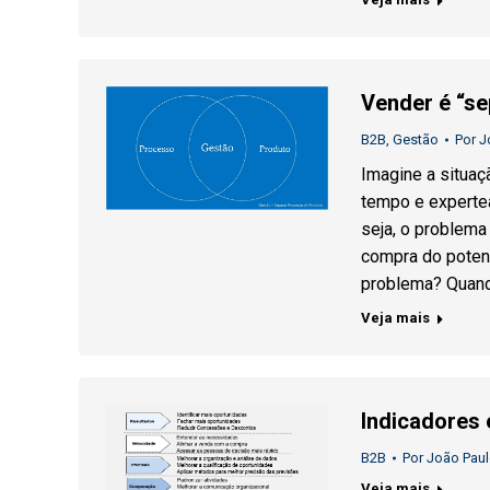
Vender é “se
B2B
,
Gestão
Por
J
Imagine a situa
tempo e expertea
seja, o problema
compra do poten
problema? Quand
Veja mais
Indicadores
B2B
Por
João Paul
Veja mais