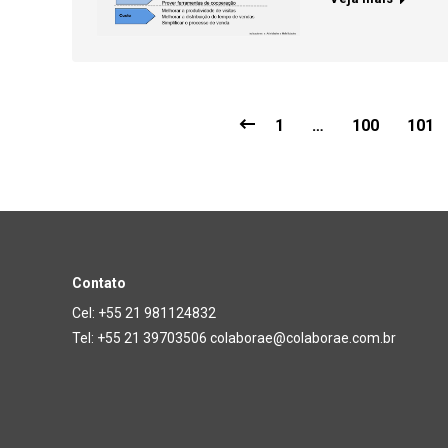
1
…
100
101
Contato
Cel: +55 21 981124832
Tel: +55 21 39703506 colaborae@colaborae.com.br