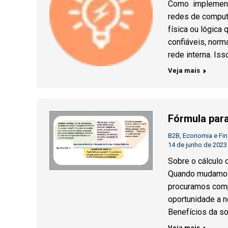
Como implement
redes de comput
física ou lógica
confiáveis, nor
rede interna. Is
Veja mais
Fórmula para
B2B
,
Economia e Fi
14 de junho de 2023
Sobre o cálculo 
Quando mudamos 
procuramos comp
oportunidade a n
Benefícios da s
Veja mais