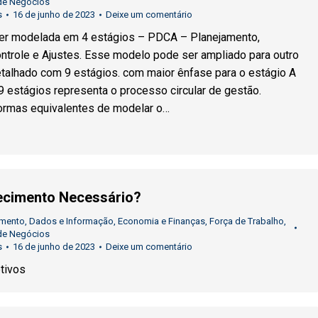
de Negócios
s
16 de junho de 2023
Deixe um comentário
er modelada em 4 estágios – PDCA – Planejamento,
trole e Ajustes. Esse modelo pode ser ampliado para outro
etalhado com 9 estágios. com maior ênfase para o estágio A
 estágios representa o processo circular de gestão.
formas equivalentes de modelar o…
ecimento Necessário?
imento
,
Dados e Informação
,
Economia e Finanças
,
Força de Trabalho
,
de Negócios
s
16 de junho de 2023
Deixe um comentário
etivos