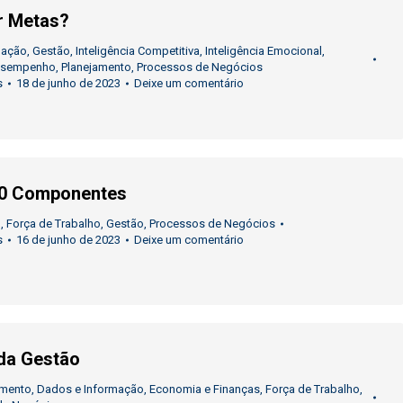
r Metas?
mação
,
Gestão
,
Inteligência Competitiva
,
Inteligência Emocional
,
esempenho
,
Planejamento
,
Processos de Negócios
s
18 de junho de 2023
Deixe um comentário
40 Componentes
o
,
Força de Trabalho
,
Gestão
,
Processos de Negócios
s
16 de junho de 2023
Deixe um comentário
da Gestão
imento
,
Dados e Informação
,
Economia e Finanças
,
Força de Trabalho
,