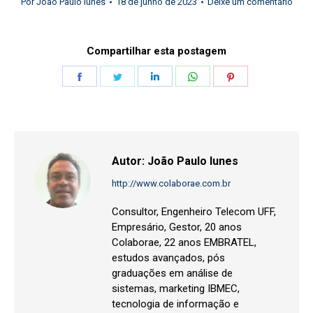
Por
João Paulo Iunes
18 de junho de 2023
Deixe um comentário
Compartilhar esta postagem
Share
Share
Share
Share
Share
on
on
on
on
on
Facebook
Twitter
LinkedIn
WhatsApp
Pinterest
Autor:
João Paulo Iunes
http://www.colaborae.com.br
Consultor, Engenheiro Telecom UFF,
Empresário, Gestor, 20 anos
Colaborae, 22 anos EMBRATEL,
estudos avançados, pós
graduações em análise de
sistemas, marketing IBMEC,
tecnologia de informação e