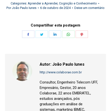
Categories:
Aprender a Aprender
,
Cognição e Conhecimento
Por
João Paulo Iunes
6 de outubro de 2024
Deixe um comentário
Compartilhar esta postagem
Share
Share
Share
Share
Share
on
on
on
on
on
Facebook
Twitter
LinkedIn
WhatsApp
Pinterest
Autor:
João Paulo Iunes
http://www.colaborae.com.br
Consultor, Engenheiro Telecom UFF,
Empresário, Gestor, 20 anos
Colaborae, 22 anos EMBRATEL,
estudos avançados, pós
graduações em análise de
sistemas, marketing IBMEC,