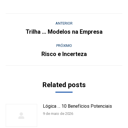
Navegação
ANTERIOR
de
Trilha … Modelos na Empresa
Post
anterior:
post:
PRÓXIMO
Risco e Incerteza
Próximo
post:
Related posts
Lógica … 10 Benefícios Potenciais
9 de maio de 2026