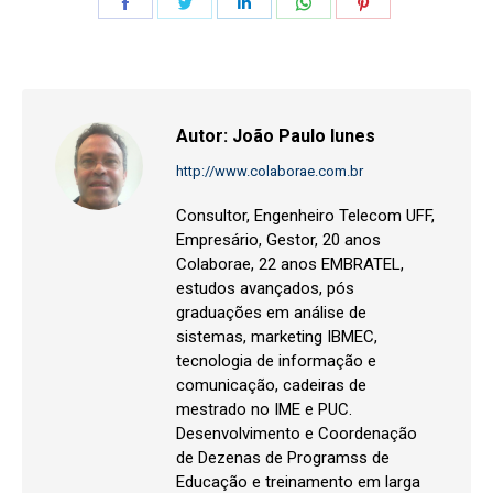
Share
Share
Share
Share
Share
on
on
on
on
on
Facebook
Twitter
LinkedIn
WhatsApp
Pinterest
Autor:
João Paulo Iunes
http://www.colaborae.com.br
Consultor, Engenheiro Telecom UFF,
Empresário, Gestor, 20 anos
Colaborae, 22 anos EMBRATEL,
estudos avançados, pós
graduações em análise de
sistemas, marketing IBMEC,
tecnologia de informação e
comunicação, cadeiras de
mestrado no IME e PUC.
Desenvolvimento e Coordenação
de Dezenas de Programss de
Educação e treinamento em larga