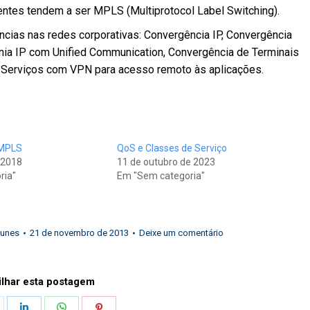
ntes tendem a ser MPLS (Multiprotocol Label Switching).
cias nas redes corporativas: Convergência IP, Convergência
nia IP com Unified Communication, Convergência de Terminais
Serviços com VPN para acesso remoto às aplicações.
 MPLS
QoS e Classes de Serviço
 2018
11 de outubro de 2023
ria"
Em "Sem categoria"
Iunes
21 de novembro de 2013
Deixe um comentário
lhar esta postagem
hare
Share
Share
Share