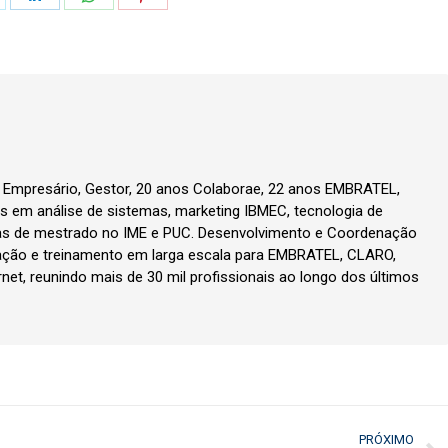
n
on
on
on
k
witter
LinkedIn
WhatsApp
Pinterest
, Empresário, Gestor, 20 anos Colaborae, 22 anos EMBRATEL,
 em análise de sistemas, marketing IBMEC, tecnologia de
as de mestrado no IME e PUC. Desenvolvimento e Coordenação
ção e treinamento em larga escala para EMBRATEL, CLARO,
rnet, reunindo mais de 30 mil profissionais ao longo dos últimos
PRÓXIMO