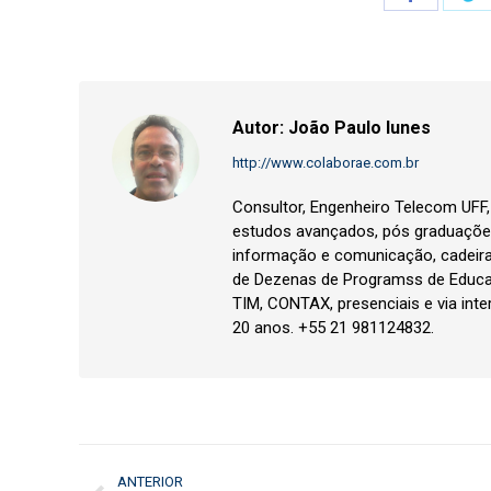
on
o
Faceboo
T
Autor:
João Paulo Iunes
http://www.colaborae.com.br
Consultor, Engenheiro Telecom UFF
estudos avançados, pós graduações
informação e comunicação, cadeir
de Dezenas de Programss de Educa
TIM, CONTAX, presenciais e via inte
20 anos. +55 21 981124832.
Navegação
ANTERIOR