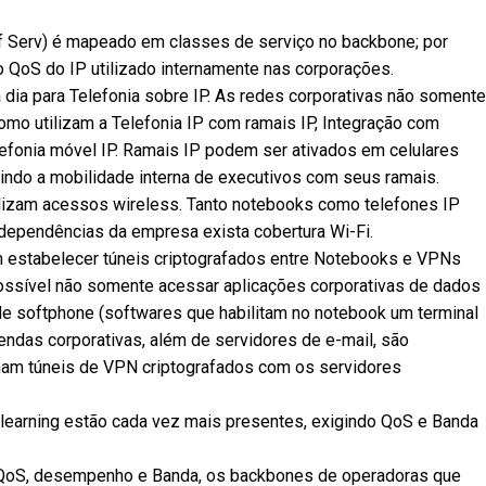
ff Serv) é mapeado em classes de serviço no backbone; por
o QoS do IP utilizado internamente nas corporações.
dia para Telefonia sobre IP. As redes corporativas não somente
omo utilizam a Telefonia IP com ramais IP, Integração com
lefonia móvel IP. Ramais IP podem ser ativados em celulares
indo a mobilidade interna de executivos com seus ramais.
ilizam acessos wireless. Tanto notebooks como telefones IP
 dependências da empresa exista cobertura Wi-Fi.
estabelecer túneis criptografados entre Notebooks e VPNs
ossível não somente acessar aplicações corporativas de dados
de softphone (softwares que habilitam no notebook um terminal
endas corporativas, além de servidores de e-mail, são
cham túneis de VPN criptografados com os servidores
learning estão cada vez mais presentes, exigindo QoS e Banda
 QoS, desempenho e Banda, os backbones de operadoras que