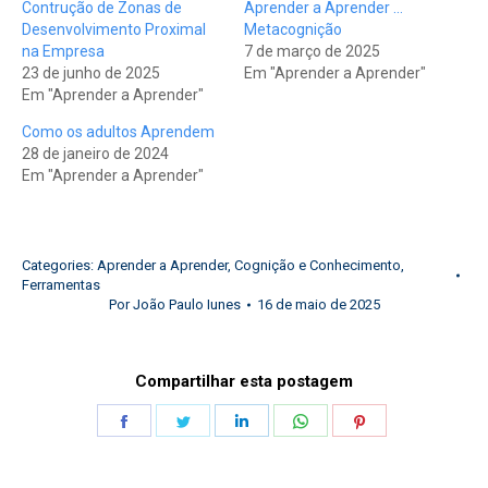
Contrução de Zonas de
Aprender a Aprender …
Desenvolvimento Proximal
Metacognição
na Empresa
7 de março de 2025
23 de junho de 2025
Em "Aprender a Aprender"
Em "Aprender a Aprender"
Como os adultos Aprendem
28 de janeiro de 2024
Em "Aprender a Aprender"
Categories:
Aprender a Aprender
,
Cognição e Conhecimento
,
Ferramentas
Por
João Paulo Iunes
16 de maio de 2025
Compartilhar esta postagem
Share
Share
Share
Share
Share
on
on
on
on
on
Facebook
Twitter
LinkedIn
WhatsApp
Pinterest