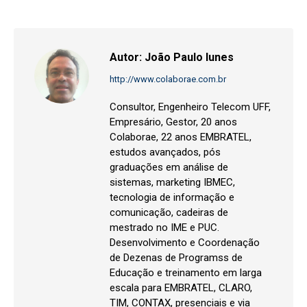
Facebook
Twitter
LinkedIn
WhatsApp
Pinterest
Autor:
João Paulo Iunes
http://www.colaborae.com.br
Consultor, Engenheiro Telecom UFF,
Empresário, Gestor, 20 anos
Colaborae, 22 anos EMBRATEL,
estudos avançados, pós
graduações em análise de
sistemas, marketing IBMEC,
tecnologia de informação e
comunicação, cadeiras de
mestrado no IME e PUC.
Desenvolvimento e Coordenação
de Dezenas de Programss de
Educação e treinamento em larga
escala para EMBRATEL, CLARO,
TIM, CONTAX, presenciais e via