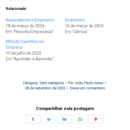
Relacionado
Racionalismo e Empirismo
Empirismo
18 de março de 2024
16 de março de 2024
Em "Filosofia Empresarial"
Em "Ciência"
Método Científico na
Empresa
15 de julho de 2025
Em "Aprender a Aprender"
Category:
Sem categoria
Por
João Paulo Iunes
28 de setembro de 2022
Deixe um comentário
Compartilhar esta postagem
Share
Share
Share
Share
Share
on
on
on
on
on