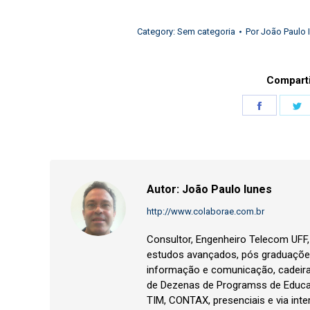
Category:
Sem categoria
Por
João Paulo 
Comparti
Share
S
on
o
Faceboo
T
Autor:
João Paulo Iunes
http://www.colaborae.com.br
Consultor, Engenheiro Telecom UFF
estudos avançados, pós graduações
informação e comunicação, cadeir
de Dezenas de Programss de Educa
TIM, CONTAX, presenciais e via inte