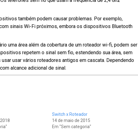
Os telefones sem fio que usam a freqüência de 2,4 Ghz
ositivos também podem causar problemas. Por exemplo,
 com sinais Wi-Fi próximos, embora os dispositivos Bluetooth
rio uma área além da cobertura de um roteador wi-fi, podem ser
positivos repetem o sinal sem fio, estendendo sua área, sem
 usar usar vários roteadores antigos em cascata. Dependendo
om alcance adicional de sinal.
t
Switch x Roteador
 2018
14 de maio de 2015
ria"
Em "Sem categoria"