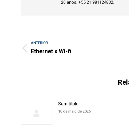
20 anos. +55 21 981124832.
Navegação
ANTERIOR
de
Ethernet x Wi-fi
Post
anterior:
post:
Rel
Sem título
10 de maio de 2026