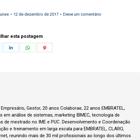
Iunes
12 de dezembro de 2017
Deixe um comentário
lhar esta postagem
hare
Share
Share
Share
n
on
on
on
k
witter
LinkedIn
WhatsApp
Pinterest
, Empresário, Gestor, 20 anos Colaborae, 22 anos EMBRATEL,
 em análise de sistemas, marketing IBMEC, tecnologia de
as de mestrado no IME e PUC. Desenvolvimento e Coordenação
ção e treinamento em larga escala para EMBRATEL, CLARO,
rnet, reunindo mais de 30 mil profissionais ao longo dos últimos