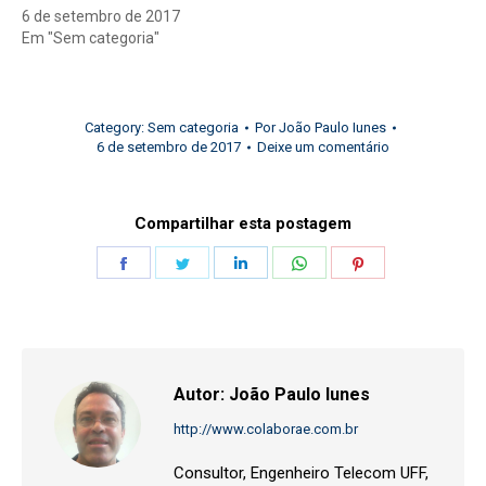
6 de setembro de 2017
Em "Sem categoria"
Category:
Sem categoria
Por
João Paulo Iunes
6 de setembro de 2017
Deixe um comentário
Compartilhar esta postagem
Share
Share
Share
Share
Share
on
on
on
on
on
Facebook
Twitter
LinkedIn
WhatsApp
Pinterest
Autor:
João Paulo Iunes
http://www.colaborae.com.br
Consultor, Engenheiro Telecom UFF,