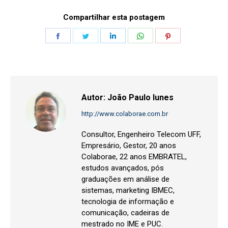
Compartilhar esta postagem
Share
Share
Share
Share
Share
on
on
on
on
on
Facebook
Twitter
LinkedIn
WhatsApp
Pinterest
Autor:
João Paulo Iunes
http://www.colaborae.com.br
Consultor, Engenheiro Telecom UFF,
Empresário, Gestor, 20 anos
Colaborae, 22 anos EMBRATEL,
estudos avançados, pós
graduações em análise de
sistemas, marketing IBMEC,
tecnologia de informação e
comunicação, cadeiras de
mestrado no IME e PUC.