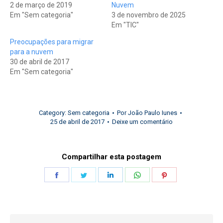
2 de março de 2019
Nuvem
Em "Sem categoria"
3 de novembro de 2025
Em "TIC"
Preocupações para migrar
para a nuvem
30 de abril de 2017
Em "Sem categoria"
Category:
Sem categoria
Por
João Paulo Iunes
25 de abril de 2017
Deixe um comentário
Compartilhar esta postagem
Share
Share
Share
Share
Share
on
on
on
on
on
Facebook
Twitter
LinkedIn
WhatsApp
Pinterest