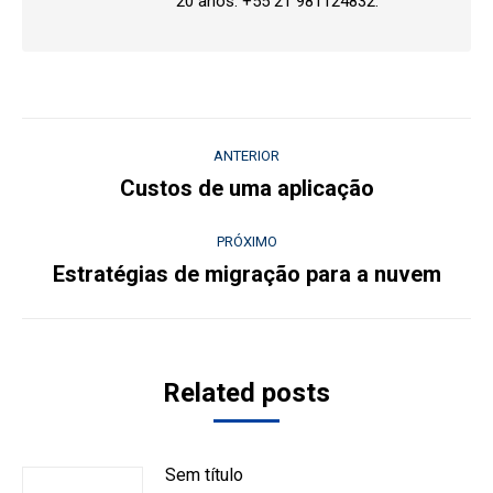
20 anos. +55 21 981124832.
Navegação
ANTERIOR
de
Custos de uma aplicação
Post
anterior:
post:
PRÓXIMO
Estratégias de migração para a nuvem
Próximo
post:
Related posts
Sem título