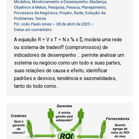
Modelos
,
Monitoramento e Desempenho
,
Mudança
,
Objetivos e Metas
,
Pesquisa
,
Pessoa
,
Planejamento
,
Processos de Negócios
,
Projeto
,
Rede
,
Solução de
Problemas
,
Teoria
Por
João Paulo Iunes
28 de abril de 2025
Deixe um comentário
A equação R = V x T = N x % x $, modela uma rede
ou sistema de tradeoff (compromissos) de
indicadores de desempenho … permite analisar um
sistema ou negócio como um todo e suas partes,
suas relações de causa e efeito, identificar
padrões e desvios, tendência e sazonalidades,
tanto do todo como…