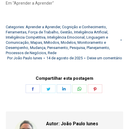
Em "Aprender a Aprender"
Categories:
Aprender a Aprender
,
Cognição e Conhecimento
,
Ferramentas
,
Força de Trabalho
,
Gestão
,
Inteligência Artificial
,
Inteligência Competitiva
,
Inteligência Emocional
,
Linguagem e
Comunicação
,
Mapas
,
Métodos
,
Modelos
,
Monitoramento e
Desempenho
,
Mudança
,
Pensamento
,
Pesquisa
,
Planejamento
,
Processos de Negócios
,
Rede
Por
João Paulo Iunes
14 de agosto de 2025
Deixe um comentário
Compartilhar esta postagem
Share
Share
Share
Share
Share
on
on
on
on
on
Facebook
Twitter
LinkedIn
WhatsApp
Pinterest
Autor:
João Paulo Iunes