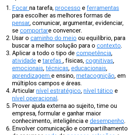
Focar
na tarefa,
processo
e
ferramentas
para escolher as melhores formas de
pen
s
ar
, comunicar, argumentar, evidenciar,
se
comportar
e convencer.
Usar o
caminho do meio
ou equilíbrio, para
buscar a melhor solução para o
contexto
.
Aplicar a todo o tipo de
competência
,
atividade
e
tarefas
, físicas,
cognitivas
,
emocionais
,
técnicas
,
educacionais
,
aprendizagem
e ensino,
metacognição
, em
múltiplos campos e áreas.
Articular
nível estratégico
,
nível tático
e
nível operacional
.
Prover ajuda externa ao sujeito, time ou
empresa, formular e ganhar maior
conhecimento, inteligência e
desempenho
.
Envolver comunicação e compartilhamento