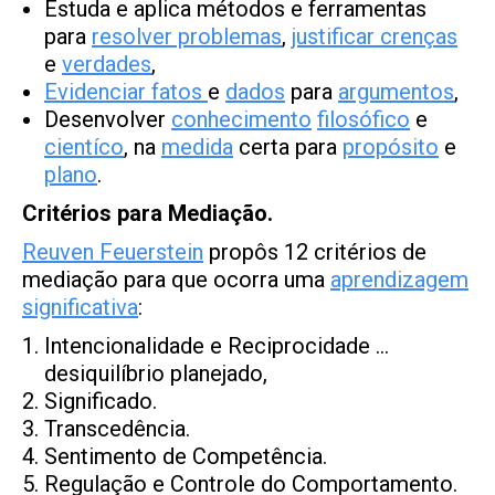
Estuda e aplica métodos e ferramentas
para
resolver problemas
,
justificar crenças
e
verdades
,
Evidenciar
fatos
e
dados
para
argumentos
,
Desenvolver
conhecimento
filosófico
e
cien
t
íco
, na
medida
certa para
propósito
e
plano
.
Critérios para Mediação.
Reuven Feuerstein
propôs 12 critérios de
mediação para que ocorra uma
aprendizagem
significativa
:
Intencionalidade e Reciprocidade …
desiquilíbrio planejado,
Significado.
Transcedência.
Sentimento de Competência.
Regulação e Controle do Comportamento.