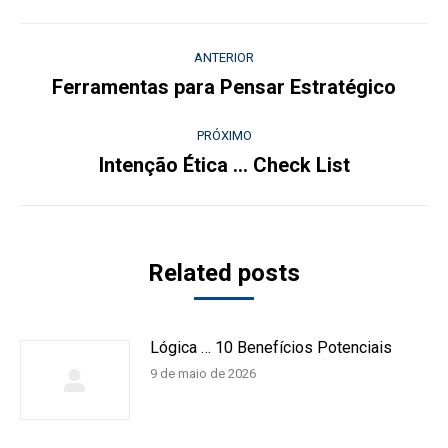
Navegação
ANTERIOR
de
Ferramentas para Pensar Estratégico
Post
anterior:
post:
PRÓXIMO
Intenção Ética … Check List
Próximo
post:
Related posts
Lógica … 10 Benefícios Potenciais
9 de maio de 2026