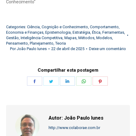
Conhecimento"
Categories:
Ciência
,
Cognição e Conhecimento
,
Comportamento
,
Economia e Finanças
,
Epistemologia
,
Estratégia
,
Ética
,
Ferramentas
,
Gestão
,
Inteligência Competitiva
,
Mapas
,
Métodos
,
Modelos
,
Pensamento
,
Planejamento
,
Teoria
Por
João Paulo Iunes
22 de abril de 2025
Deixe um comentário
Compartilhar esta postagem
Share
Share
Share
Share
Share
on
on
on
on
on
Facebook
Twitter
LinkedIn
WhatsApp
Pinterest
Autor:
João Paulo Iunes
http://www.colaborae.com.br