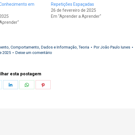
 Conhecimento em
Repetições Espaçadas
26 de fevereiro de 2025
 2025
Em "Aprender a Aprender"
 Aprender"
mento
,
Comportamento
,
Dados e Informação
,
Teoria
Por
João Paulo Iunes
de 2025
Deixe um comentário
lhar esta postagem
hare
Share
Share
Share
n
on
on
on
k
witter
LinkedIn
WhatsApp
Pinterest