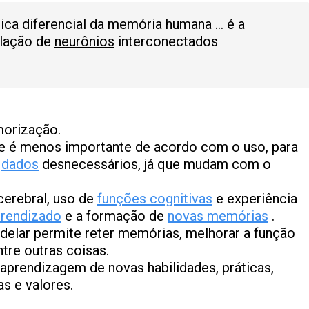
tica diferencial da memória humana … é a
ulação de
neurônios
interconectados
morização.
e é menos importante de acordo com o uso, para
e
dados
desnecessários, já que mudam com o
cerebral, uso de
funções cognitivas
e experiência
rendizado
e a formação de
novas memórias
.
elar permite reter memórias, melhorar a função
tre outras coisas.
m aprendizagem
de
novas habilidades, práticas,
s e valores.