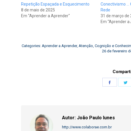
Repetição Espaçada e Esquecimento
Conectivismo …
8 de maio de 2025
Rede
Em "Aprender a Aprender"
31 de março de
Em "Aprender a
Categories:
Aprender a Aprender
,
Atenção
,
Cognição e Conheci
26 de fevereiro 
Comparti
Share
S
on
o
Faceboo
T
Autor:
João Paulo Iunes
http://www.colaborae.com.br