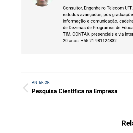
Consultor, Engenheiro Telecom UFF
estudos avançados, pós graduações
informação e comunicação, cadeir
de Dezenas de Programss de Educa
TIM, CONTAX, presenciais e via inte
20 anos. +55 21 981124832.
Navegação
ANTERIOR
de
Pesquisa Científica na Empresa
Post
anterior:
post:
Rel