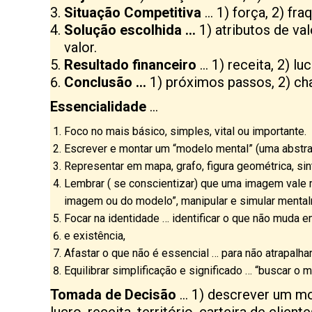
Situação Competitiva
… 1) força, 2) fra
Solução escolhida …
1) atributos de va
valor.
Resultado financeiro
… 1) receita, 2) lu
Conclusão …
1) próximos passos, 2) cha
Essencialidade
…
Foco no mais básico, simples, vital ou importante.
Escrever e montar um “modelo mental” (uma abstraçã
Representar em mapa, grafo, figura geométrica, sint
Lembrar ( se conscientizar) que uma imagem vale mai
imagem ou do modelo”, manipular e simular mentalm
Focar na identidade … identificar o que não muda 
e existência,
Afastar o que não é essencial … para não atrapalhar
Equilibrar simplificação e significado … “buscar o
Tomada de Decisão
… 1) descrever um mo