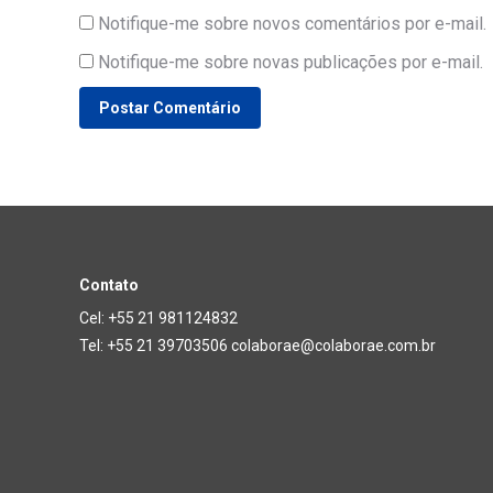
Notifique-me sobre novos comentários por e-mail.
Notifique-me sobre novas publicações por e-mail.
Postar Comentário
Contato
Cel: +55 21 981124832
Tel: +55 21 39703506 colaborae@colaborae.com.br