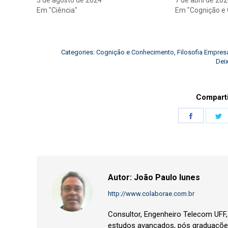
3 de agosto de 2024
7 de abril de 20
Em "Ciência"
Em "Cognição e
Categories:
Cognição e Conhecimento
,
Filosofia Empresa
Dei
Comparti
Share
S
on
o
Faceboo
T
Autor:
João Paulo Iunes
http://www.colaborae.com.br
Consultor, Engenheiro Telecom UFF
estudos avançados, pós graduações