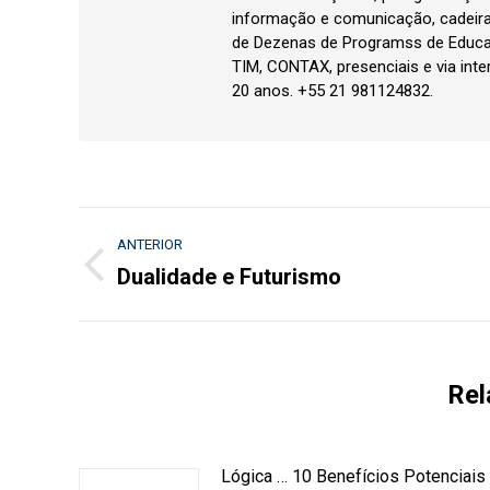
informação e comunicação, cadeir
de Dezenas de Programss de Educa
TIM, CONTAX, presenciais e via inte
20 anos. +55 21 981124832.
Navegação
ANTERIOR
de
Dualidade e Futurismo
Post
anterior:
post:
Rel
Lógica … 10 Benefícios Potenciais