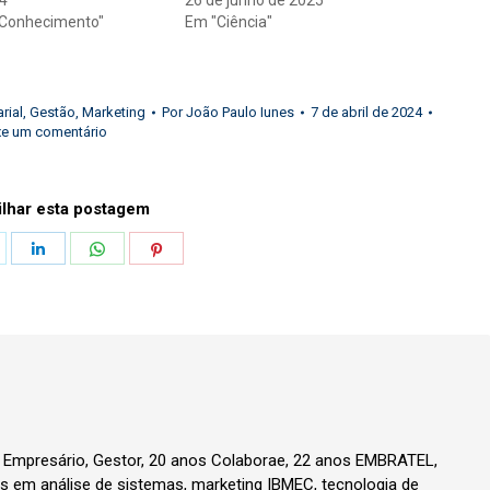
24
26 de junho de 2025
 Conhecimento"
Em "Ciência"
rial
,
Gestão
,
Marketing
Por
João Paulo Iunes
7 de abril de 2024
xe um comentário
lhar esta postagem
hare
Share
Share
Share
n
on
on
on
k
witter
LinkedIn
WhatsApp
Pinterest
, Empresário, Gestor, 20 anos Colaborae, 22 anos EMBRATEL,
 em análise de sistemas, marketing IBMEC, tecnologia de