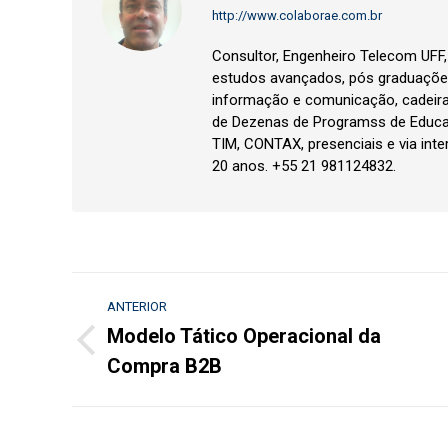
http://www.colaborae.com.br
Consultor, Engenheiro Telecom UFF
estudos avançados, pós graduações
informação e comunicação, cadeir
de Dezenas de Programss de Educa
TIM, CONTAX, presenciais e via inte
20 anos. +55 21 981124832.
Navegação
ANTERIOR
de
Modelo Tático Operacional da
Post
Compra B2B
post:
anterior: