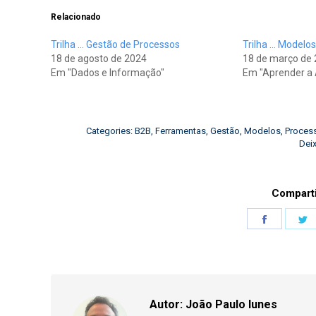
Relacionado
Trilha … Gestão de Processos
Trilha … Modelo
18 de agosto de 2024
18 de março de
Em "Dados e Informação"
Em "Aprender a
Categories:
B2B
,
Ferramentas
,
Gestão
,
Modelos
,
Proces
Dei
Comparti
Share
S
on
o
Faceboo
T
Autor:
João Paulo Iunes