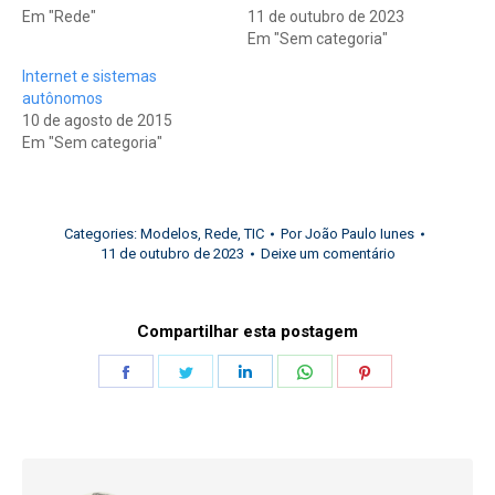
Em "Rede"
11 de outubro de 2023
Em "Sem categoria"
Internet e sistemas
autônomos
10 de agosto de 2015
Em "Sem categoria"
Categories:
Modelos
,
Rede
,
TIC
Por
João Paulo Iunes
11 de outubro de 2023
Deixe um comentário
Compartilhar esta postagem
Share
Share
Share
Share
Share
on
on
on
on
on
Facebook
Twitter
LinkedIn
WhatsApp
Pinterest