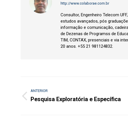
http://www.colaborae.com.br
Consultor, Engenheiro Telecom UFF
estudos avançados, pós graduações
informação e comunicação, cadeir
de Dezenas de Programss de Educa
TIM, CONTAX, presenciais e via inte
20 anos. +55 21 981124832.
Navegação
ANTERIOR
de
Pesquisa Exploratória e Específica
Post
post:
anterior: