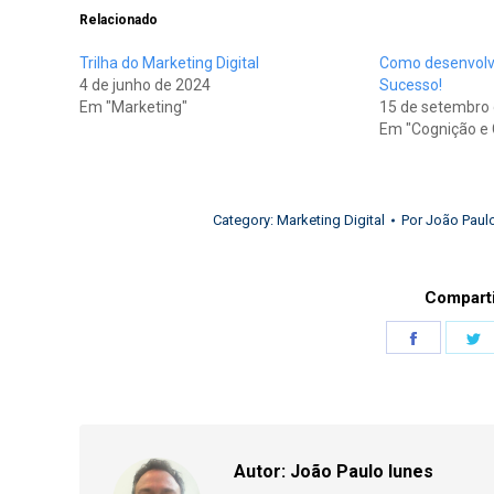
Relacionado
Trilha do Marketing Digital
Como desenvolve
4 de junho de 2024
Sucesso!
Em "Marketing"
15 de setembro
Em "Cognição e
Category:
Marketing Digital
Por
João Paulo
Comparti
Share
S
on
o
Faceboo
T
Autor:
João Paulo Iunes