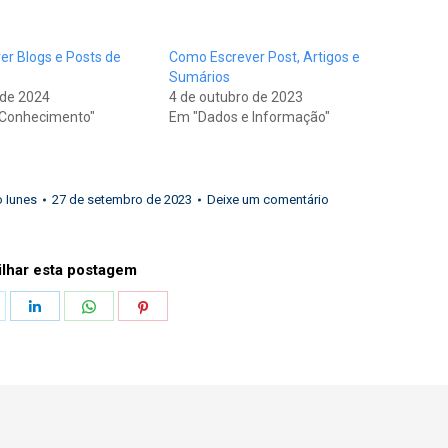
r Blogs e Posts de
Como Escrever Post, Artigos e
Sumários
 de 2024
4 de outubro de 2023
 Conhecimento"
Em "Dados e Informação"
 Iunes
27 de setembro de 2023
Deixe um comentário
lhar esta postagem
hare
Share
Share
Share
n
on
on
on
k
witter
LinkedIn
WhatsApp
Pinterest