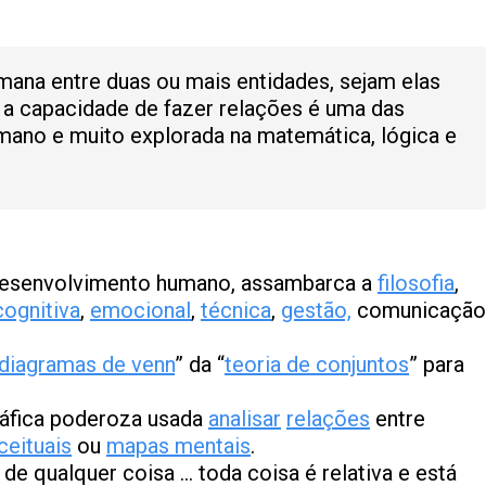
mana entre duas ou mais entidades, sejam elas
… a capacidade de fazer relações é uma das
umano e muito explorada na matemática, lógica e
desenvolvimento humano, assambarca a
filosofia
,
cognitiva
,
emocional
,
técnica
,
gestão,
comunicação
diagramas de venn
” da “
teoria de conjuntos
” para
ráfica poderoza usada
analisar
relações
entre
eituais
ou
mapas mentais
.
e qualquer coisa … toda coisa é relativa e está