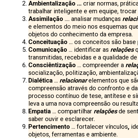
Ambientalização …
criar normas, prátic
trabalhar inteligente e em equipe, trocar
Assimilação
…. analisar mudanças
relac
e elementos do meio nos esquemas que o
objetos do conhecimento da empresa.
Conceituação
… os conceitos são base 
Comunicação
… identificar as
relações
transmitidas, recebidas e a qualidade 
Consciêntização
… compreender a
rela
socialização, politização, ambientalizaç
Dialética
…
relacionar
elementos que são
compreensão através do confronto e da
processo contínuo de tese, antítese e sí
leva a uma nova compreensão ou result
Empatia
… compartilhar
relações
de sen
saber ouvir e esclarecer.
Pertencimento
… fortalecer vínculos
,
id
objetos, ferramentas e ambiente.