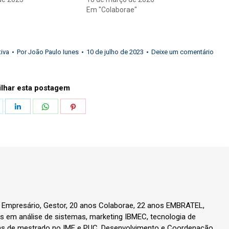
Em "Colaborae"
tiva
Por
João Paulo Iunes
10 de julho de 2023
Deixe um comentário
lhar esta postagem
hare
Share
Share
Share
n
on
on
on
k
witter
LinkedIn
WhatsApp
Pinterest
, Empresário, Gestor, 20 anos Colaborae, 22 anos EMBRATEL,
 em análise de sistemas, marketing IBMEC, tecnologia de
as de mestrado no IME e PUC. Desenvolvimento e Coordenação