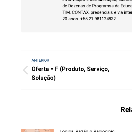
de Dezenas de Programss de Educa
TIM, CONTAX, presenciais e via inte
20 anos. +55 21 981124832.
Navegação
ANTERIOR
de
Oferta = F (Produto, Serviço,
Post
Solução)
post:
anterior:
Rel
Lógica, Razão e Raciocinio