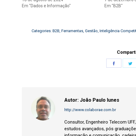
Em "Dados e Informação"
Em "B2B"
Categories:
B2B
,
Ferramentas
,
Gestão
,
Inteligência Competi
Comparti
Share
S
on
o
Faceboo
T
Autor:
João Paulo Iunes
http://www.colaborae.com.br
Consultor, Engenheiro Telecom UFF
estudos avançados, pós graduações
informação e comunicação, cadeir