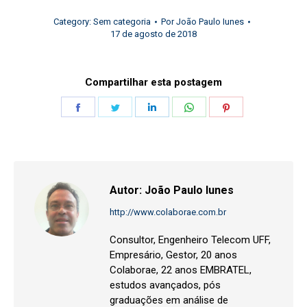
Category:
Sem categoria
Por
João Paulo Iunes
17 de agosto de 2018
Compartilhar esta postagem
Share
Share
Share
Share
Share
on
on
on
on
on
Facebook
Twitter
LinkedIn
WhatsApp
Pinterest
Autor:
João Paulo Iunes
http://www.colaborae.com.br
Consultor, Engenheiro Telecom UFF,
Empresário, Gestor, 20 anos
Colaborae, 22 anos EMBRATEL,
estudos avançados, pós
graduações em análise de