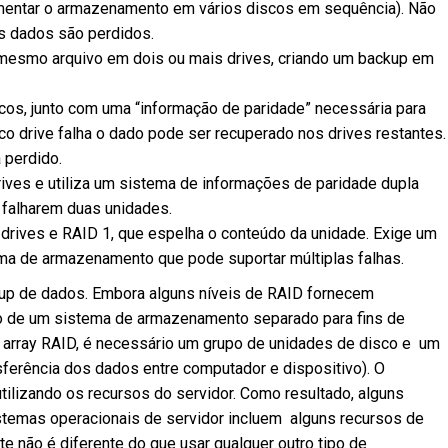
gmentar o armazenamento em vários discos em sequência). Não
os dados são perdidos.
 mesmo arquivo em dois ou mais drives, criando um backup em
cos, junto com uma “informação de paridade” necessária para
o drive falha o dado pode ser recuperado nos drives restantes.
 perdido.
rives e utiliza um sistema de informações de paridade dupla
falharem duas unidades.
 drives e RAID 1, que espelha o conteúdo da unidade. Exige um
ma de armazenamento que pode suportar múltiplas falhas.
up de dados. Embora alguns níveis de RAID fornecem
ão de um sistema de armazenamento separado para fins de
m array RAID, é necessário um grupo de unidades de disco e um
sferência dos dados entre computador e dispositivo). O
tilizando os recursos do servidor. Como resultado, alguns
istemas operacionais de servidor incluem alguns recursos de
 não é diferente do que usar qualquer outro tipo de