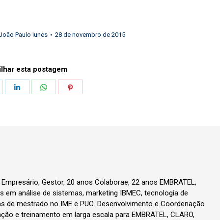
João Paulo Iunes
28 de novembro de 2015
lhar esta postagem
hare
Share
Share
Share
n
on
on
on
k
witter
LinkedIn
WhatsApp
Pinterest
, Empresário, Gestor, 20 anos Colaborae, 22 anos EMBRATEL,
 em análise de sistemas, marketing IBMEC, tecnologia de
as de mestrado no IME e PUC. Desenvolvimento e Coordenação
ção e treinamento em larga escala para EMBRATEL, CLARO,