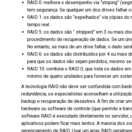
RAID 0: melhora o desempenho via “striping” (se
tem segurança. Se qualquer um dos drives falhar 
RAID 1: os dados são “espelhados” via cópias do
tempo real.
RAID 5: os dados são “ stripped” em 3 ou mais dis
procedimento de recuperação de dados. Se um únic
No entanto, se mais de um drive falhar, o dado será
RAID 6: os dados são distribuídos por 4 ou mais d
para que os dados não sejam perdidos, mesmo se 
RAID 10: combina o RAID 0, que lista os dados em
mínimo de quatro unidades para fornecer um siste
A tecnologia RAID não deve ser confundida com back
redundância, os especialistas aconselham a utilizaç
backup e recuperação de desastres. A fim de criar u
hardware ou software de controle (que permite a tran
software RAID é executado diretamente no servidor, u
aplicativos podem ficar mais lentos. A maioria dos s
gerenciamento de RAID. Usar um array RAID geralmente