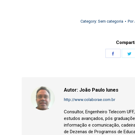
Category:
Sem categoria
Por
Comparti
Share
S
on
o
Faceboo
T
Autor:
João Paulo Iunes
http://www.colaborae.com.br
Consultor, Engenheiro Telecom UFF
estudos avançados, pós graduações
informação e comunicação, cadeir
de Dezenas de Programss de Educa