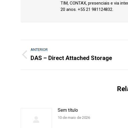
TIM, CONTAX, presenciais e via inte
20 anos. +55 21 981124832.
Navegação
ANTERIOR
de
DAS – Direct Attached Storage
Post
anterior:
post:
Rel
Sem título
10 de maio de 2026