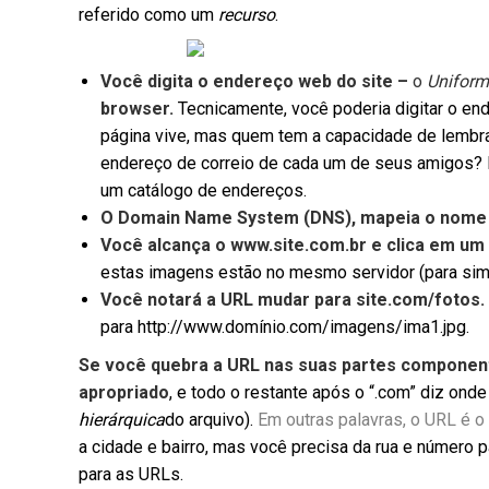
referido como um
recurso
.
Você digita o endereço web do site –
o
Uniform
browser.
Tecnicamente, você poderia digitar o end
página vive, mas quem tem a capacidade de lembra
endereço de correio de cada um de seus amigos?
um catálogo de endereços.
O Domain Name System (DNS), mapeia o nome d
Você alcança o www.site.com.br e clica em um l
estas imagens estão no mesmo servidor (para simpl
Você notará a URL mudar para site.com/fotos.
para http://www.domínio.com/imagens/ima1.jpg.
Se você quebra a URL nas suas partes component
apropriado
, e todo o restante após o “.com” diz ond
hierárquica
do arquivo).
Em outras palavras, o URL é o
a cidade e bairro, mas você precisa da rua e número 
para as URLs.