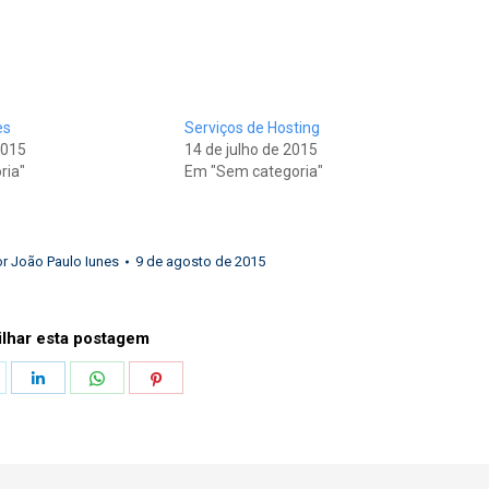
es
Serviços de Hosting
2015
14 de julho de 2015
ria"
Em "Sem categoria"
or
João Paulo Iunes
9 de agosto de 2015
lhar esta postagem
hare
Share
Share
Share
n
on
on
on
k
witter
LinkedIn
WhatsApp
Pinterest