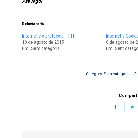
Até logo!
Relacionado
Internet e o protocolo HTTP
Internet e Cooki
10 de agosto de 2015
6 de agosto de 
Em "Sem categoria"
Em "Sem catego
Category:
Sem categoria
P
Comparti
Share
S
on
o
Faceboo
T