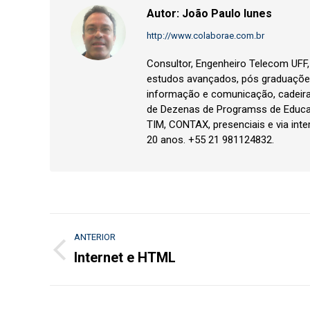
Autor:
João Paulo Iunes
http://www.colaborae.com.br
Consultor, Engenheiro Telecom UFF
estudos avançados, pós graduações
informação e comunicação, cadeir
de Dezenas de Programss de Educa
TIM, CONTAX, presenciais e via inte
20 anos. +55 21 981124832.
Navegação
ANTERIOR
de
Internet e HTML
Post
anterior:
post: