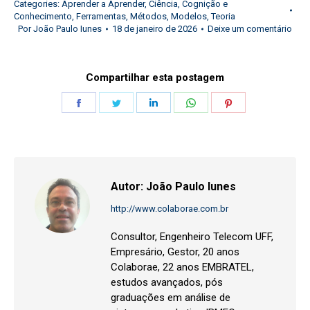
Categories:
Aprender a Aprender
,
Ciência
,
Cognição e
Conhecimento
,
Ferramentas
,
Métodos
,
Modelos
,
Teoria
Por
João Paulo Iunes
18 de janeiro de 2026
Deixe um comentário
Compartilhar esta postagem
Share
Share
Share
Share
Share
on
on
on
on
on
Facebook
Twitter
LinkedIn
WhatsApp
Pinterest
Autor:
João Paulo Iunes
http://www.colaborae.com.br
Consultor, Engenheiro Telecom UFF,
Empresário, Gestor, 20 anos
Colaborae, 22 anos EMBRATEL,
estudos avançados, pós
graduações em análise de