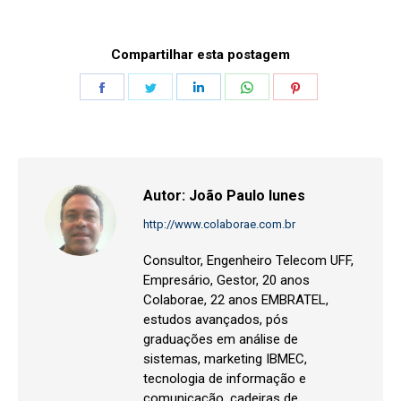
Compartilhar esta postagem
Share
Share
Share
Share
Share
on
on
on
on
on
Facebook
Twitter
LinkedIn
WhatsApp
Pinterest
Autor:
João Paulo Iunes
http://www.colaborae.com.br
Consultor, Engenheiro Telecom UFF,
Empresário, Gestor, 20 anos
Colaborae, 22 anos EMBRATEL,
estudos avançados, pós
graduações em análise de
sistemas, marketing IBMEC,
tecnologia de informação e
comunicação, cadeiras de