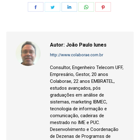
Share
Share
Share
Share
Share
on
on
on
on
on
Facebook
Twitter
LinkedIn
WhatsApp
Pinterest
Autor:
João Paulo Iunes
http://www.colaborae.com.br
Consultor, Engenheiro Telecom UFF,
Empresário, Gestor, 20 anos
Colaborae, 22 anos EMBRATEL,
estudos avançados, pós
graduações em análise de
sistemas, marketing IBMEC,
tecnologia de informação e
comunicação, cadeiras de
mestrado no IME e PUC.
Desenvolvimento e Coordenação
de Dezenas de Programss de