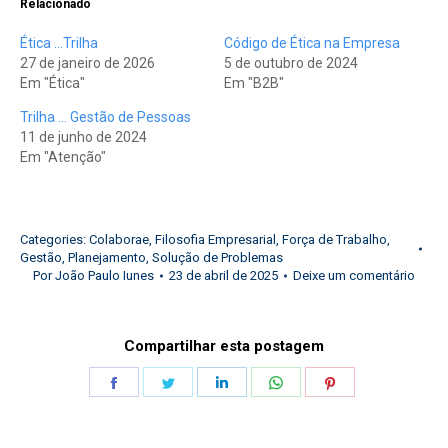
Relacionado
Ética …Trilha
Código de Ética na Empresa
27 de janeiro de 2026
5 de outubro de 2024
Em "Ética"
Em "B2B"
Trilha … Gestão de Pessoas
11 de junho de 2024
Em "Atenção"
Categories:
Colaborae
,
Filosofia Empresarial
,
Força de Trabalho
,
Gestão
,
Planejamento
,
Solução de Problemas
Por
João Paulo Iunes
23 de abril de 2025
Deixe um comentário
Compartilhar esta postagem
Share
Share
Share
Share
Share
on
on
on
on
on
Facebook
Twitter
LinkedIn
WhatsApp
Pinterest