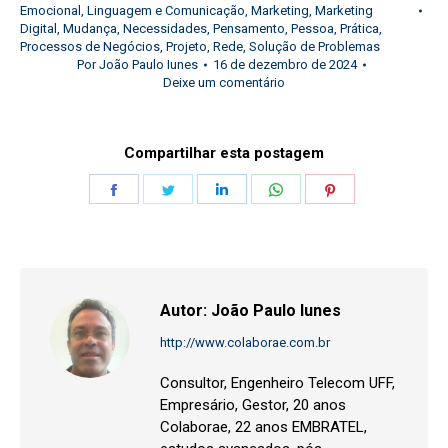
Emocional
,
Linguagem e Comunicação
,
Marketing
,
Marketing
Digital
,
Mudança
,
Necessidades
,
Pensamento
,
Pessoa
,
Prática
,
Processos de Negócios
,
Projeto
,
Rede
,
Solução de Problemas
Por
João Paulo Iunes
16 de dezembro de 2024
Deixe um comentário
Compartilhar esta postagem
Share
Share
Share
Share
Share
on
on
on
on
on
Facebook
Twitter
LinkedIn
WhatsApp
Pinterest
Autor:
João Paulo Iunes
http://www.colaborae.com.br
Consultor, Engenheiro Telecom UFF,
Empresário, Gestor, 20 anos
Colaborae, 22 anos EMBRATEL,