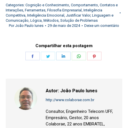
Categories:
Cognição e Conhecimento
,
Comportamento
,
Contatos e
Interações
,
Ferramentas
,
Filosofia Empresarial
,
Inteligência
Competitiva
,
Inteligência Emocional
,
Justificar Valor
,
Linguagem e
Comunicação
,
Lógica
,
Métodos
,
Solução de Problemas
Por
João Paulo Iunes
29 de maio de 2024
Deixe um comentário
Compartilhar esta postagem
Share
Share
Share
Share
Share
on
on
on
on
on
Facebook
Twitter
LinkedIn
WhatsApp
Pinterest
Autor:
João Paulo Iunes
http://www.colaborae.com.br
Consultor, Engenheiro Telecom UFF,
Empresário, Gestor, 20 anos
Colaborae, 22 anos EMBRATEL,