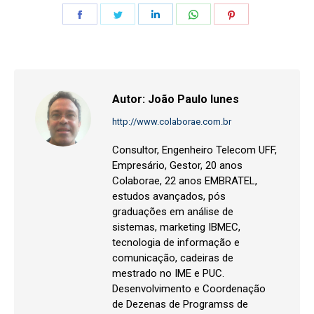
Share
Share
Share
Share
Share
on
on
on
on
on
Facebook
Twitter
LinkedIn
WhatsApp
Pinterest
Autor:
João Paulo Iunes
http://www.colaborae.com.br
Consultor, Engenheiro Telecom UFF,
Empresário, Gestor, 20 anos
Colaborae, 22 anos EMBRATEL,
estudos avançados, pós
graduações em análise de
sistemas, marketing IBMEC,
tecnologia de informação e
comunicação, cadeiras de
mestrado no IME e PUC.
Desenvolvimento e Coordenação
de Dezenas de Programss de