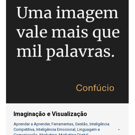
Imaginação e Visualização
Aprender a Aprender
,
Ferramentas
,
Gestão
,
Inteligência
Competitiva
,
Inteligência Emocional
,
Linguagem e
Comunicação
,
Marketing
,
Marketing Digital