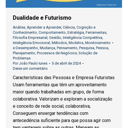
Dualidade e Futurismo
Análise
,
Aprender a Aprender
,
Ciência
,
Cognição e
Conhecimento
,
Comportamento
,
Estratégia
,
Ferramentas
,
Filosofia Empresarial
,
Gestão
,
Inteligência Competitiva
,
Inteligência Emocional
,
Métodos
,
Modelos
,
Monitoramento
e Desempenho
,
Mudança
,
Pensamento
,
Pesquisa
,
Pessoa
,
Planejamento
,
Processos de Negócios
,
Solução de
Problemas
Por
João Paulo Iunes
5 de abril de 2024
Deixe um comentário
Características das Pessoas e Empresa Futuristas
Usam ferramentas que têm um aproveitamento
maior quando trabalhadas em grupo, de forma
colaborativa. Valorizam e exploram a socialização
e conceito de rede social, colaborativa,
Conseguem enxergar tendências com
antecedência suficiente para que possa agir com
tem vantagem sobre as outras. Mapeam as