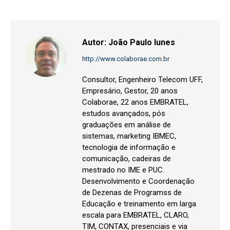
Facebook
Twitter
LinkedIn
WhatsApp
Pinterest
Autor:
João Paulo Iunes
http://www.colaborae.com.br
Consultor, Engenheiro Telecom UFF,
Empresário, Gestor, 20 anos
Colaborae, 22 anos EMBRATEL,
estudos avançados, pós
graduações em análise de
sistemas, marketing IBMEC,
tecnologia de informação e
comunicação, cadeiras de
mestrado no IME e PUC.
Desenvolvimento e Coordenação
de Dezenas de Programss de
Educação e treinamento em larga
escala para EMBRATEL, CLARO,
TIM, CONTAX, presenciais e via