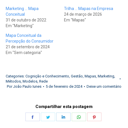
Marketing … Mapa
Trilha … Mapas na Empresa
Conceitual
24 de março de 2026
31 de outubro de 2022
Em "Mapas"
Em "Marketing"
Mapa Conceitual da
Percepção do Consumidor
21 de setembro de 2024
Em "Sem categoria"
Categories:
Cognição e Conhecimento
,
Gestão
,
Mapas
,
Marketing
,
Métodos
,
Modelos
,
Rede
Por
João Paulo Iunes
5 de fevereiro de 2024
Deixe um comentário
Compartilhar esta postagem
Share
Share
Share
Share
Share
on
on
on
on
on