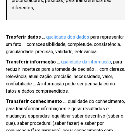
processadores, pessoas) para transferência são
diferentes,
T
rasferir dados
…
qualidade dos dados
para representar
um fato … comacessibilidade
, completude, consistência,
granularidade.
precisão, validade,
eelevância.
Transferir informação
…
qualidade da informação
, para
reduzir incerteza para a tomada de decisão … com clareza,
relevãncia, atualização, precisão, necessidade, valor,
confiabiliade … A informação pode ser pensada como
fatos e dados compreendidos.
Transferir conhecimento …
qualidade do conhecimento,
para transformar informações e gerar resultados e
mudanças esperadas, equilibrar saber descritivo (saber o
que), saber procedural (saber fazer) e saber por
convivência (familiaridade); gerar conhecimento com