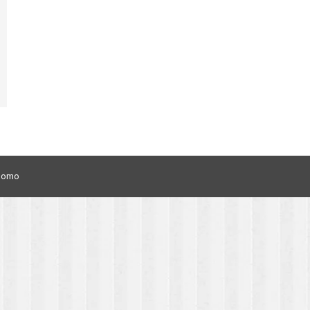
ônomo