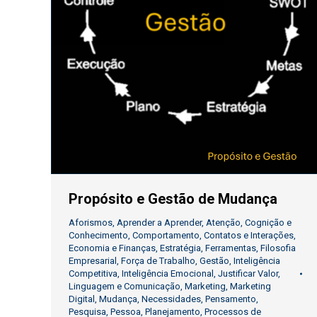
Propósito e Gestão de Mudança
Aforismos
,
Aprender a Aprender
,
Atenção
,
Cognição e
Conhecimento
,
Comportamento
,
Contatos e Interações
,
Economia e Finanças
,
Estratégia
,
Ferramentas
,
Filosofia
Empresarial
,
Força de Trabalho
,
Gestão
,
Inteligência
Competitiva
,
Inteligência Emocional
,
Justificar Valor
,
Linguagem e Comunicação
,
Marketing
,
Marketing
Digital
,
Mudança
,
Necessidades
,
Pensamento
,
Pesquisa
,
Pessoa
,
Planejamento
,
Processos de